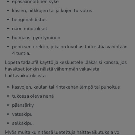
epäsäännöllinen syke
käsien, nilkkojen tai jalkojen turvotus
hengenahdistus
näön muutokset
huimaus, pyörtyminen
peniksen erektio, joka on kivulias tai kestää vähintään
4 tuntia.
Lopeta tadalafil käyttö ja keskustele lääkärisi kanssa, jos
havaitset jonkin näistä vähemmän vakavista
haittavaikutuksista:
kasvojen, kaulan tai rintakehän lämpö tai punoitus
tukossa oleva nenä
päänsärky
vatsakipu
selkäkipu.
Myös muita kuin tässä lueteltuja haittavaikutuksia voi