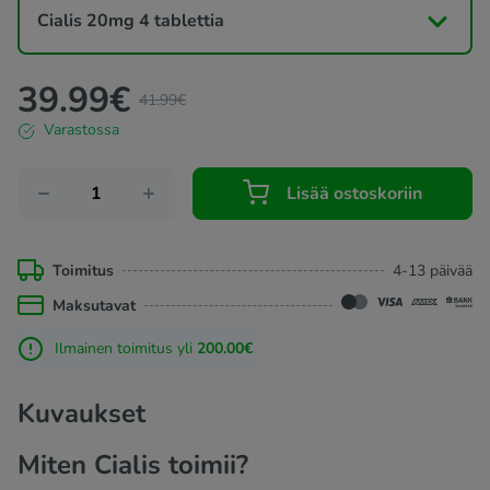
20 mg:n annoksena. Voit ostaa Cialis 20 mg -valmistetta
Cialis 20mg 4 tablettia
verkkoapteekista ilman reseptiä.
39.99
€
41.99
€
Varastossa
Lisää ostoskoriin
Toimitus
4-13 päivää
Maksutavat
Ilmainen toimitus yli
200.00€
Kuvaukset
Miten Cialis toimii?