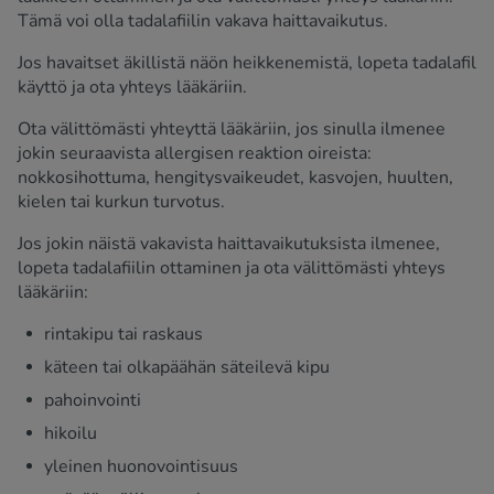
Tämä voi olla tadalafiilin vakava haittavaikutus.
Jos havaitset äkillistä näön heikkenemistä, lopeta tadalafil
käyttö ja ota yhteys lääkäriin.
Ota välittömästi yhteyttä lääkäriin, jos sinulla ilmenee
jokin seuraavista allergisen reaktion oireista:
nokkosihottuma, hengitysvaikeudet, kasvojen, huulten,
kielen tai kurkun turvotus.
Jos jokin näistä vakavista haittavaikutuksista ilmenee,
lopeta tadalafiilin ottaminen ja ota välittömästi yhteys
lääkäriin:
rintakipu tai raskaus
käteen tai olkapäähän säteilevä kipu
pahoinvointi
hikoilu
yleinen huonovointisuus