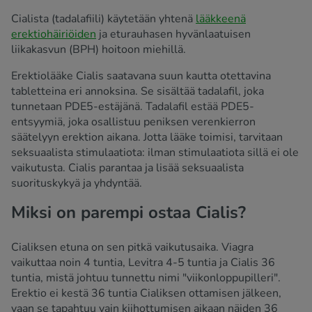
Cialista (tadalafiili) käytetään yhtenä
lääkkeenä
erektiohäiriöiden
ja eturauhasen hyvänlaatuisen
liikakasvun (BPH) hoitoon miehillä.
Erektiolääke Cialis saatavana suun kautta otettavina
tabletteina eri annoksina. Se sisältää tadalafil, joka
tunnetaan PDE5-estäjänä. Tadalafil estää PDE5-
entsyymiä, joka osallistuu peniksen verenkierron
säätelyyn erektion aikana. Jotta lääke toimisi, tarvitaan
seksuaalista stimulaatiota: ilman stimulaatiota sillä ei ole
vaikutusta. Cialis parantaa ja lisää seksuaalista
suorituskykyä ja yhdyntää.
Miksi on parempi ostaa Cialis?
Cialiksen etuna on sen pitkä vaikutusaika. Viagra
vaikuttaa noin 4 tuntia, Levitra 4-5 tuntia ja Cialis 36
tuntia, mistä johtuu tunnettu nimi "viikonloppupilleri".
Erektio ei kestä 36 tuntia Cialiksen ottamisen jälkeen,
vaan se tapahtuu vain kiihottumisen aikaan näiden 36