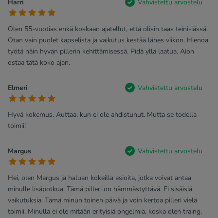
Harri
Vahvistettu arvostelu
Olen 55-vuotias enkä koskaan ajatellut, että olisin taas teini-iässä.
Otan vain puolet kapselista ja vaikutus kestää lähes viikon. Hienoa
työtä näin hyvän pillerin kehittämisessä. Pidä yllä laatua. Aion
ostaa tätä koko ajan.
Elmeri
Vahvistettu arvostelu
Hyvä kokemus. Auttaa, kun ei ole ahdistunut. Mutta se todella
toimii!
Margus
Vahvistettu arvostelu
Hei, olen Margus ja haluan kokeilla asioita, jotka voivat antaa
minulle lisäpotkua. Tämä pilleri on hämmästyttävä. Ei sisäisiä
vaikutuksia. Tämä minun toinen päivä ja voin kertoa pilleri vielä
toimii. Minulla ei ole mitään erityisiä ongelmia, koska olen traing.