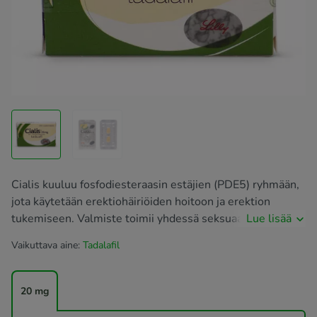
Cialis kuuluu fosfodiesteraasin estäjien (PDE5) ryhmään,
jota käytetään erektiohäiriöiden hoitoon ja erektion
tukemiseen. Valmiste toimii yhdessä seksuaalisen
Lue lisää
stimulaation kanssa ja edistää veren virtausta penikseen
Vaikuttava aine:
Tadalafil
erektion saavuttamiseksi ja ylläpitämiseksi. Se alkaa
vaikuttaa 15 minuutin kuluttua nauttimisesta ja vaikutus
kestää 36 tuntia.
20 mg
Erektiolääke Cialis sisältää tadalafil ja sitä on saatavana