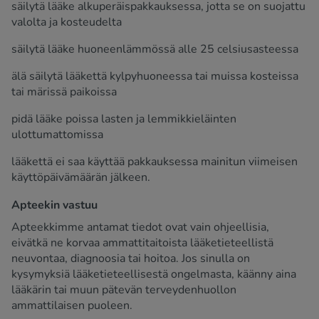
säilytä lääke alkuperäispakkauksessa, jotta se on suojattu
valolta ja kosteudelta
säilytä lääke huoneenlämmössä alle 25 celsiusasteessa
älä säilytä lääkettä kylpyhuoneessa tai muissa kosteissa
tai märissä paikoissa
pidä lääke poissa lasten ja lemmikkieläinten
ulottumattomissa
lääkettä ei saa käyttää pakkauksessa mainitun viimeisen
käyttöpäivämäärän jälkeen.
Apteekin vastuu
Apteekkimme antamat tiedot ovat vain ohjeellisia,
eivätkä ne korvaa ammattitaitoista lääketieteellistä
neuvontaa, diagnoosia tai hoitoa. Jos sinulla on
kysymyksiä lääketieteellisestä ongelmasta, käänny aina
lääkärin tai muun pätevän terveydenhuollon
ammattilaisen puoleen.