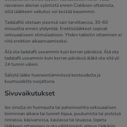
rasvaisen aterian syömistä ennen Cialiksen ottamista,
sillä lääkkeen vaikutus voi kestää kauemmin.
Tadalafiili otetaan yleensä vain tarvittaessa, 30-60
minuuttia ennen yhdyntää. Erektiolääkkeet sopivat
seksuaaliseen stimulaatioon. Yhden tabletin ottaminen ei
riitä erektion aikaansaamiseksi.
Älä ota tadalafil useammin kuin kerran päivässä. Älä ota
tadalafil useammin kuin kerran päivässä äläkä ota sitä yli
24 tunnin välein.
Säilytä lääke huoneenlämmössä kosteudelta ja
kuumuudelta suojattuna.
Sivuvaikutukset
Jos sinulla on huimausta tai pahoinvointia seksuaalisen
toiminnan aikana tai tunnet kipua, puutumista tai pistelyä
rinnassa, käsivarsissa, kaulassa tai leuassa, lopeta
lääkkeen ottaminen ja ota välittömästi yhteys lääkäriin.