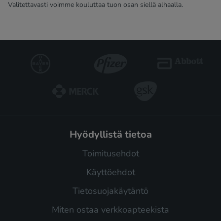
Valitettavasti voimme kouluttaa tuon osan siellä alhaalla.
hyödyllistä tietoa
Toimitusehdot
Käyttöehdot
Tietosuojakäytäntö
Miten ostaa verkkoapteekista