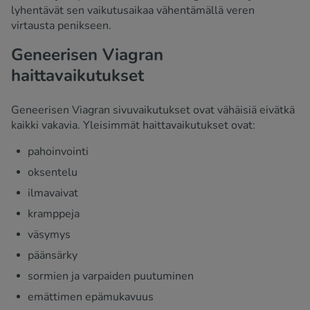
lyhentävät sen vaikutusaikaa vähentämällä veren
virtausta penikseen.
Geneerisen Viagran
haittavaikutukset
Geneerisen Viagran sivuvaikutukset ovat vähäisiä eivätkä
kaikki vakavia. Yleisimmät haittavaikutukset ovat:
pahoinvointi
oksentelu
ilmavaivat
kramppeja
väsymys
päänsärky
sormien ja varpaiden puutuminen
emättimen epämukavuus