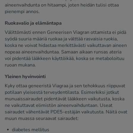
aineenvaihdunta on hitaampi, joten heidän tulisi ottaa
pienempi annos.
Ruokavalio ja elämäntapa
Välittömästi ennen Geneerisen Viagran ottamista ei pidä
syödä suuria määriä ruokaa ja välttää rasvaisia ruokia,
koska ne voivat hidastaa merkittävästi vaikuttavan aineen
nopeaa aineenvaihduntaa. Samaan aikaan runsas ateria
voi pidentää lääkkeen käyttöikää, koska se metaboloituu
ruoan mukana.
Yleinen hyvinvointi
Kyky ottaa geneeristä Viagraa ja sen tehokkuus riippuvat
potilaan yleisestä terveydentilasta. Esimerkiksi jotkut
munuaissairaudet pidentävät lääkkeen vaikutusta, koska
ne vaikuttavat elimistön aineenvaihduntaan. Useat
sairaudet vähentävät PDE5-estäjän vaikutusta. Näitä ovat
muun muassa seuraavat sairaudet:
diabetes mellitus