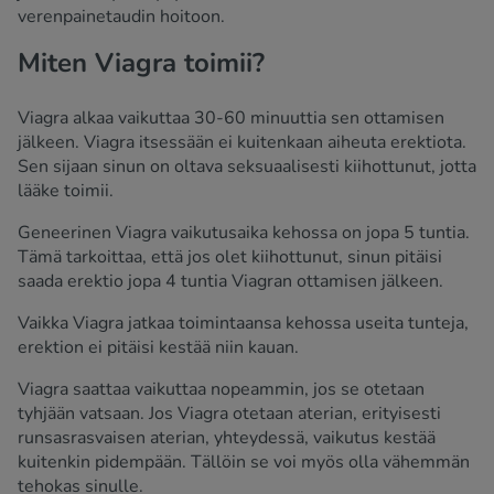
verenpainetaudin hoitoon.
Miten Viagra toimii?
Viagra alkaa vaikuttaa 30-60 minuuttia sen ottamisen
jälkeen. Viagra itsessään ei kuitenkaan aiheuta erektiota.
Sen sijaan sinun on oltava seksuaalisesti kiihottunut, jotta
lääke toimii.
Geneerinen Viagra vaikutusaika kehossa on jopa 5 tuntia.
Tämä tarkoittaa, että jos olet kiihottunut, sinun pitäisi
saada erektio jopa 4 tuntia Viagran ottamisen jälkeen.
Vaikka Viagra jatkaa toimintaansa kehossa useita tunteja,
erektion ei pitäisi kestää niin kauan.
Viagra saattaa vaikuttaa nopeammin, jos se otetaan
tyhjään vatsaan. Jos Viagra otetaan aterian, erityisesti
runsasrasvaisen aterian, yhteydessä, vaikutus kestää
kuitenkin pidempään. Tällöin se voi myös olla vähemmän
tehokas sinulle.