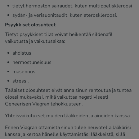
tietyt hermoston sairaudet, kuten multippeliskleroosi
sydän- ja verisuonitaudit, kuten ateroskleroosi.
Psyykkiset olosuhteet
Tietyt psyykkiset tilat voivat heikentää sildenafil
vaikutusta ja vaikutusaikaa:
ahdistus
hermostuneisuus
masennus
stressi.
Tällaiset olosuhteet eivät anna sinun rentoutua ja tuntea
oloasi mukavaksi, mikä vaikuttaa negatiivisesti
Geneerisen Viagran tehokkuuteen.
Yhteisvaikutukset muiden lääkkeiden ja aineiden kanssa
Ennen Viagran ottamista sinun tulee neuvotella lääkärisi
kanssa ja kertoa hänelle käyttämistäsi lääkkeistä, sillä