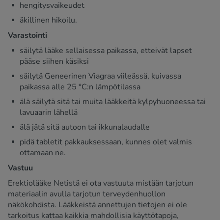
hengitysvaikeudet
äkillinen hikoilu.
Varastointi
säilytä lääke sellaisessa paikassa, etteivät lapset
pääse siihen käsiksi
säilytä Geneerinen Viagraa viileässä, kuivassa
paikassa alle 25 °C:n lämpötilassa
älä säilytä sitä tai muita lääkkeitä kylpyhuoneessa tai
lavuaarin lähellä
älä jätä sitä autoon tai ikkunalaudalle
pidä tabletit pakkauksessaan, kunnes olet valmis
ottamaan ne.
Vastuu
Erektiolääke Netistä ei ota vastuuta mistään tarjotun
materiaalin avulla tarjotun terveydenhuollon
näkökohdista. Lääkkeistä annettujen tietojen ei ole
tarkoitus kattaa kaikkia mahdollisia käyttötapoja,