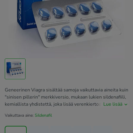
Geneerinen Viagra sisältää samoja vaikuttavia aineita kuin
"sinisen pillerin" merkkiversio, mukaan lukien sildenafiili,
kemiallista yhdistettä, joka lisää verenkiertoa lantion
Lue lisää
alueelle ja voi auttaa miehiä, joilla on erektiohäiriöitä.
Vaikuttava aine:
Sildenafil
Miesten Viagra on osoittautunut tehokkaaksi tavaksi
palauttaa normaali seksuaalitoiminta.