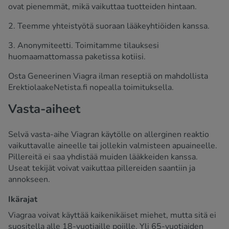
ovat pienemmät, mikä vaikuttaa tuotteiden hintaan.
2. Teemme yhteistyötä suoraan lääkeyhtiöiden kanssa.
3. Anonymiteetti. Toimitamme tilauksesi
huomaamattomassa paketissa kotiisi.
Osta Geneerinen Viagra ilman reseptiä on mahdollista
ErektiolaakeNetista.fi nopealla toimituksella.
Vasta-aiheet
Selvä vasta-aihe Viagran käytölle on allerginen reaktio
vaikuttavalle aineelle tai jollekin valmisteen apuaineelle.
Pillereitä ei saa yhdistää muiden lääkkeiden kanssa.
Useat tekijät voivat vaikuttaa pillereiden saantiin ja
annokseen.
Ikärajat
Viagraa voivat käyttää kaikenikäiset miehet, mutta sitä ei
suositella alle 18-vuotiaille pojille. Yli 65-vuotiaiden