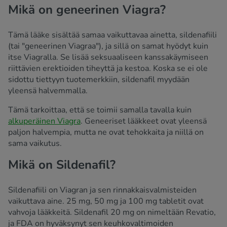
Mikä on geneerinen Viagra?
Tämä lääke sisältää samaa vaikuttavaa ainetta, sildenafiili
(tai "geneerinen Viagraa"), ja sillä on samat hyödyt kuin
itse Viagralla. Se lisää seksuaaliseen kanssakäymiseen
riittävien erektioiden tiheyttä ja kestoa. Koska se ei ole
sidottu tiettyyn tuotemerkkiin, sildenafil myydään
yleensä halvemmalla.
Tämä tarkoittaa, että se toimii samalla tavalla kuin
alkuperäinen Viagra
. Geneeriset lääkkeet ovat yleensä
paljon halvempia, mutta ne ovat tehokkaita ja niillä on
sama vaikutus.
Mikä on Sildenafil?
Sildenafiili on Viagran ja sen rinnakkaisvalmisteiden
vaikuttava aine. 25 mg, 50 mg ja 100 mg tabletit ovat
vahvoja lääkkeitä. Sildenafil 20 mg on nimeltään Revatio,
ja FDA on hyväksynyt sen keuhkovaltimoiden