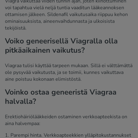
Viagra vaikuttaa viiden tunnin ajan, joten kiihottuminen
voi tapahtua vielä neljä tuntia vaaditun lääkeannoksen
ottamisen jälkeen. Sildenafil vaikutusaika riippuu kehon
ominaisuuksista, aineenvaihdunnasta ja ulkoisista
tekijöistä.
Voiko geneerisellä Viagralla olla
pitkäaikainen vaikutus?
Viagraa tulisi käyttää tarpeen mukaan. Sillä ei välttämättä
ole pysyvää vaikutusta, ja se toimii, kunnes vaikuttava
aine poistuu kokonaan elimistöstä.
Voinko ostaa geneeristä Viagraa
halvalla?
Erektiohäiriölääkkeiden ostaminen verkkoapteekista on
aina halvempaa:
1. Parempi hinta. Verkkoapteekkien ylläpitokustannukset