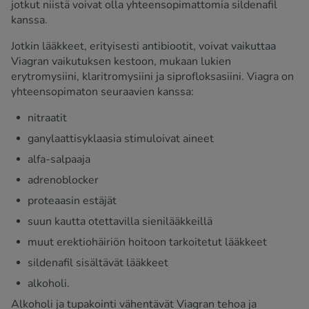
jotkut niistä voivat olla yhteensopimattomia sildenafil
kanssa.
Jotkin lääkkeet, erityisesti antibiootit, voivat vaikuttaa
Viagran vaikutuksen kestoon, mukaan lukien
erytromysiini, klaritromysiini ja siprofloksasiini. Viagra on
yhteensopimaton seuraavien kanssa:
nitraatit
ganylaattisyklaasia stimuloivat aineet
alfa-salpaaja
adrenoblocker
proteaasin estäjät
suun kautta otettavilla sienilääkkeillä
muut erektiohäiriön hoitoon tarkoitetut lääkkeet
sildenafil sisältävät lääkkeet
alkoholi.
Alkoholi ja tupakointi vähentävät Viagran tehoa ja