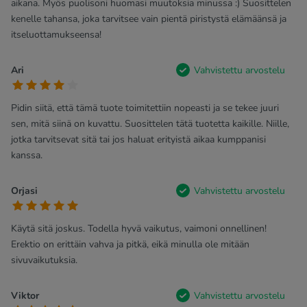
aikana. Myös puolisoni huomasi muutoksia minussa :) Suosittelen
kenelle tahansa, joka tarvitsee vain pientä piristystä elämäänsä ja
itseluottamukseensa!
Ari
Vahvistettu arvostelu
Pidin siitä, että tämä tuote toimitettiin nopeasti ja se tekee juuri
sen, mitä siinä on kuvattu. Suosittelen tätä tuotetta kaikille. Niille,
jotka tarvitsevat sitä tai jos haluat erityistä aikaa kumppanisi
kanssa.
Orjasi
Vahvistettu arvostelu
Käytä sitä joskus. Todella hyvä vaikutus, vaimoni onnellinen!
Erektio on erittäin vahva ja pitkä, eikä minulla ole mitään
sivuvaikutuksia.
Viktor
Vahvistettu arvostelu