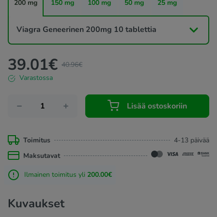
200 mg
150 mg
100 mg
50 mg
25 mg
Sildefinil alkaa vaikuttaa 30 minuutin kuluttua.
Geneerisen Viagran vaikutukset kestävät yleensä 4-5
tuntia ja alkavat sitten hävitä.
Viagra Geneerinen 200mg 10 tablettia
Viagraa ilman reseptiä on saatavilla
verkkoapteekistamme seuraavina vahvuuksina: 25 mg, 50
39.01
€
40.96
€
mg, 100 mg.
Varastossa
Lisää ostoskoriin
Toimitus
4-13 päivää
Maksutavat
Ilmainen toimitus yli
200.00€
Kuvaukset