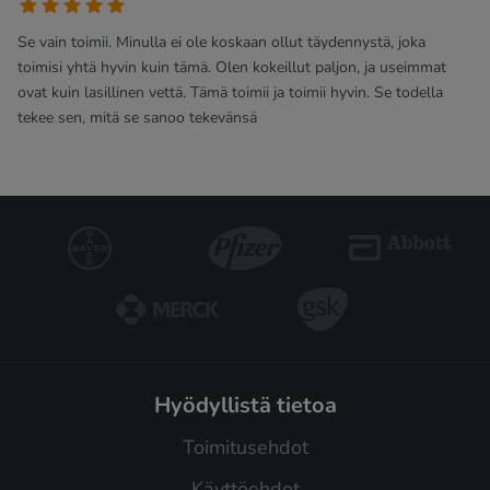
Se vain toimii. Minulla ei ole koskaan ollut täydennystä, joka
toimisi yhtä hyvin kuin tämä. Olen kokeillut paljon, ja useimmat
ovat kuin lasillinen vettä. Tämä toimii ja toimii hyvin. Se todella
tekee sen, mitä se sanoo tekevänsä
hyödyllistä tietoa
Toimitusehdot
Käyttöehdot