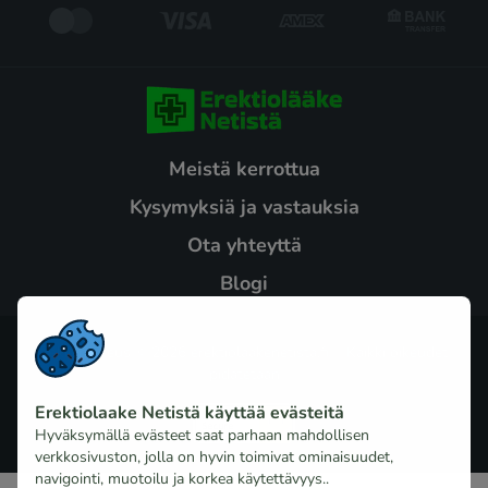
Meistä kerrottua
Kysymyksiä ja vastauksia
Ota yhteyttä
Blogi
Tekijänoikeus © 2026 erektiolaakenetista.fi Kaikki oikeudet
pidätetään
Erektiolaake Netistä käyttää evästeitä
Hyväksymällä evästeet saat parhaan mahdollisen
verkkosivuston, jolla on hyvin toimivat ominaisuudet,
navigointi, muotoilu ja korkea käytettävyys..